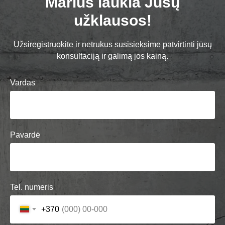
Marius laukia Jūsų
užklausos!
Užsiregistruokite ir netrukus susisieksime patvirtinti jūsų
konsultaciją ir galimą jos kainą.
Vardas
Pavardė
Tel. numeris
+370