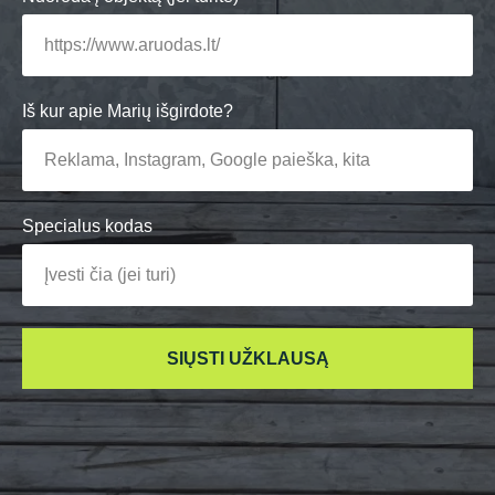
Iš kur apie Marių išgirdote?
Specialus kodas
SIŲSTI UŽKLAUSĄ